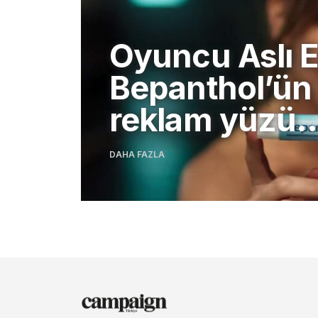
Oyuncu Aslı 
Bepanthol’ün
reklam yüzü
DAHA FAZLA