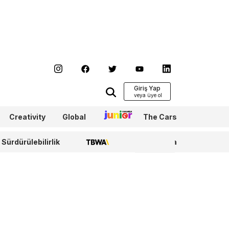
Giriş Yap
Creativity
Global
Junior
The Cars
Sürdürülebilirlik
TBWA
WPP Media