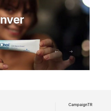
Enver
…
CampaignTR