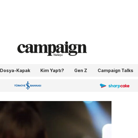
Dosya-Kapak
Kim Yaptı?
Gen Z
Campaign Talks
OneIngage
Sharpcake
İş Bankası 100.Yıl