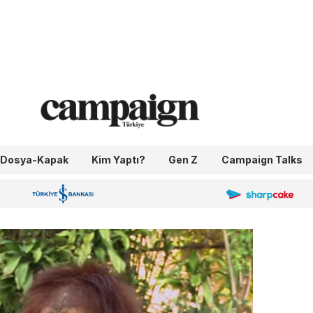
Dosya-Kapak
Kim Yaptı?
Gen Z
Campaign Talks
OneIngage
Sharpcake
İş Bankası 100.Yıl