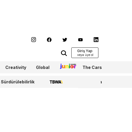
Giriş Yap
Creativity
Global
Junior
The Cars
Sürdürülebilirlik
TBWA
WPP Media