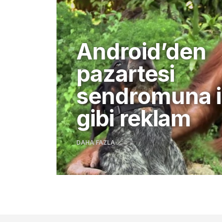
Android’den
pazartesi
sendromuna i
gibi reklam
DAHA FAZLA