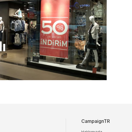
ı
CampaignTR
Hakkımızda