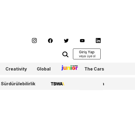
Giriş Yap
Creativity
Global
Junior
The Cars
Sürdürülebilirlik
TBWA
WPP Media