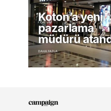
Koton’a yeni
pazarlama
müdürü atand
DAHA FAZLA