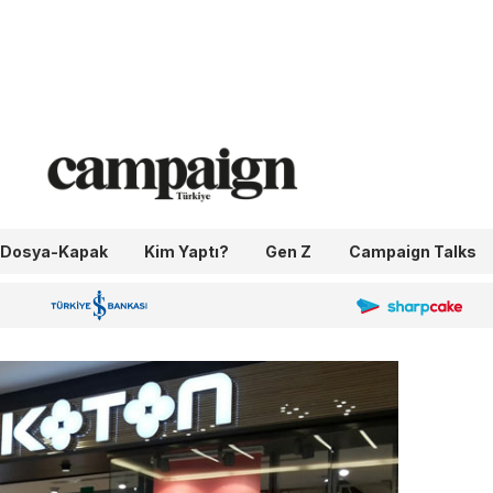
Dosya-Kapak
Kim Yaptı?
Gen Z
Campaign Talks
OneIngage
Sharpcake
İş Bankası 100.Yıl