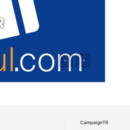
R
CampaignTR