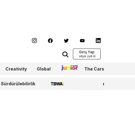
Giriş Yap
Creativity
Global
Junior
The Cars
Sürdürülebilirlik
TBWA
WPP Media