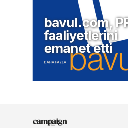
bavul.com, P
faaliyetlerini
emanet etti
DAHA FAZLA