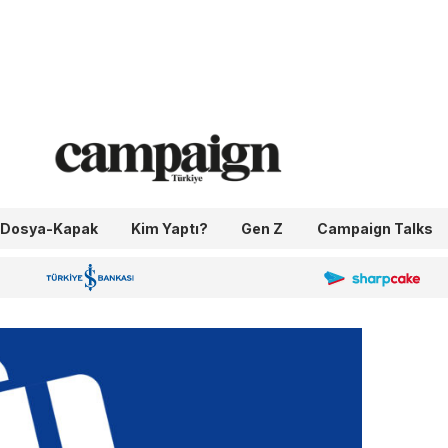
Dosya-Kapak
Kim Yaptı?
Gen Z
Campaign Talks
OneIngage
Sharpcake
İş Bankası 100.Yıl