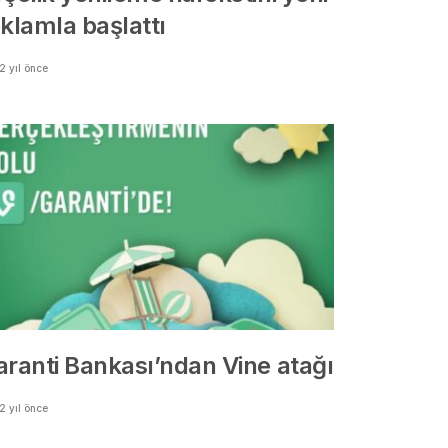
eklamla başlattı
2 yıl önce
aranti Bankası’ndan Vine atağı
2 yıl önce