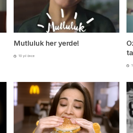
Mutluluk her yerde!
O
ta
10 yıl önce
1