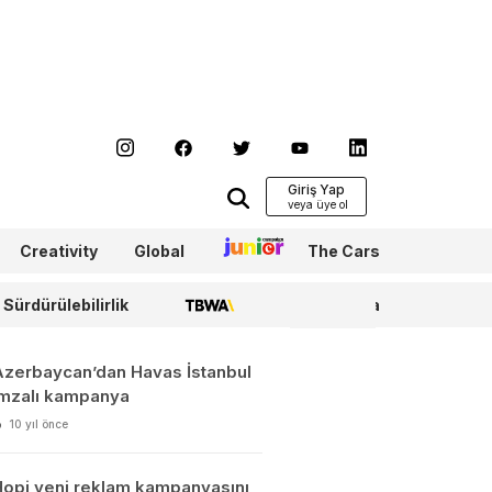
Giriş Yap
Creativity
Global
Junior
The Cars
Sürdürülebilirlik
TBWA
WPP Media
Azerbaycan’dan Havas İstanbul
imzalı kampanya
10 yıl önce
Hopi yeni reklam kampanyasını