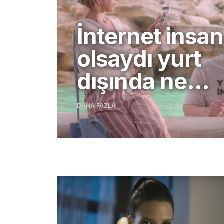
Fanta’nın yen
nesil limonata
Fanta Limon-
DAHA FAZLA