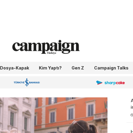
Dosya-Kapak
Kim Yaptı?
Gen Z
Campaign Talks
OneIngage
Sharpcake
İş Bankası 100.Yıl