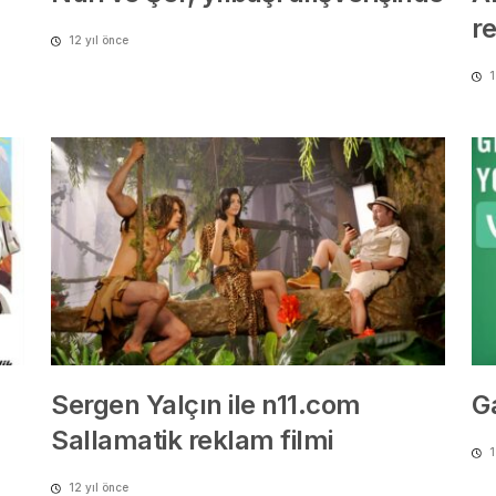
r
12 yıl önce
1
Sergen Yalçın ile n11.com
G
Sallamatik reklam filmi
1
12 yıl önce