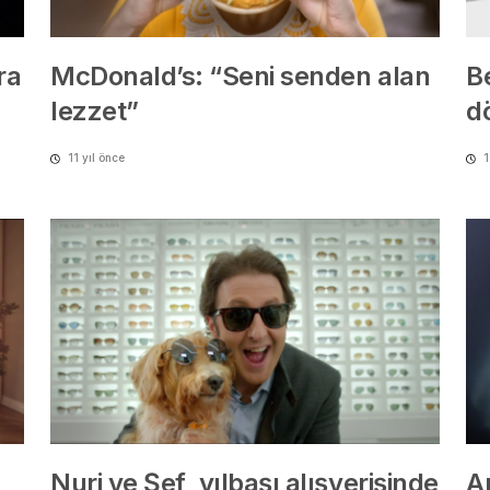
ra
McDonald’s: “Seni senden alan
B
lezzet”
d
11 yıl önce
1
Nuri ve Şef, yılbaşı alışverişinde
Ar