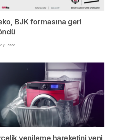
eko, BJK formasına geri
öndü
2 yıl önce
çelik yenileme hareketini yeni