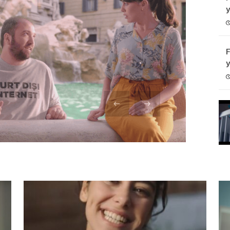
y
i
sı
F
y
ta…