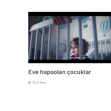
Eve hapsolan çocuklar
10 yıl önce