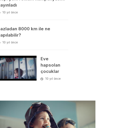
ayınladı
10 yıl önce
azladan 8000 km ile ne
apılabilir?
10 yıl önce
Eve
hapsolan
çocuklar
10 yıl önce