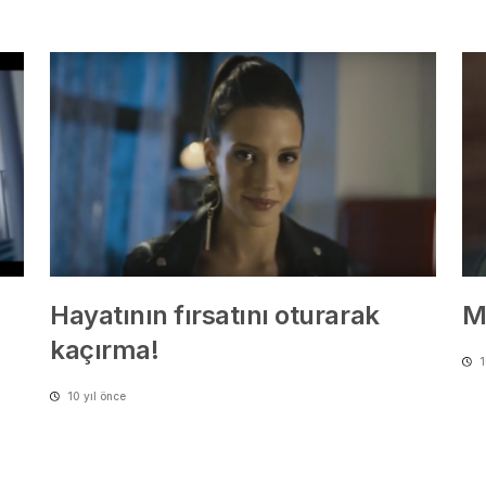
Hayatının fırsatını oturarak
M
kaçırma!
1
10 yıl önce