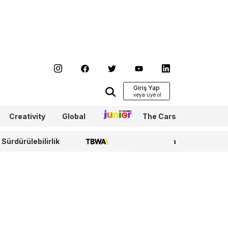
Giriş Yap
Creativity
Global
Junior
The Cars
Sürdürülebilirlik
TBWA
WPP Media