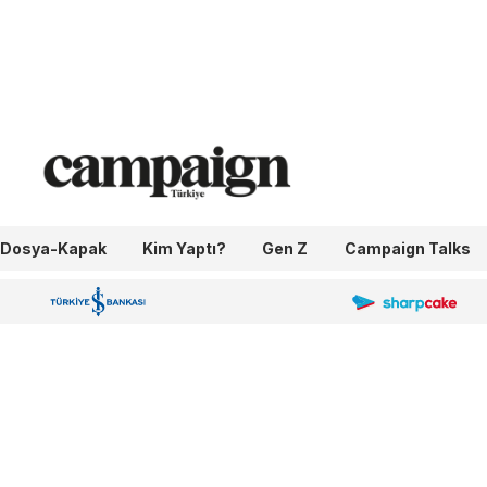
Dosya-Kapak
Kim Yaptı?
Gen Z
Campaign Talks
OneIngage
Sharpcake
İş Bankası 100.Yıl