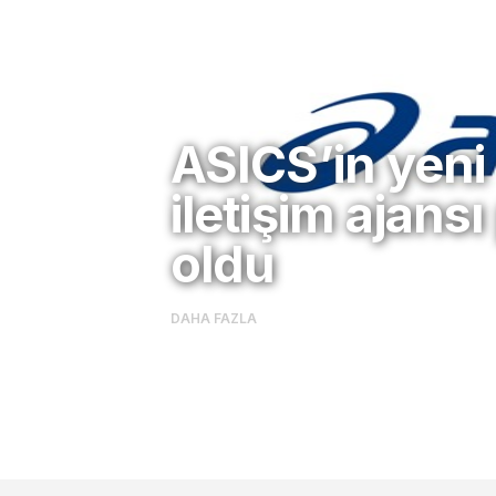
ASICS’in yeni
iletişim ajansı 
oldu
DAHA FAZLA