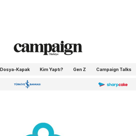
Dosya-Kapak
Kim Yaptı?
Gen Z
Campaign Talks
OneIngage
Sharpcake
İş Bankası 100.Yıl