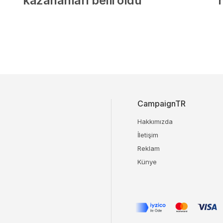
kazananları belli oldu
”h
CampaignTR
Hakkımızda
İletişim
Reklam
Künye