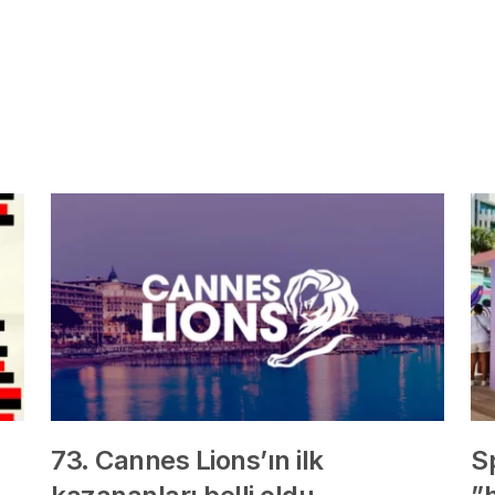
73. Cannes Lions’ın ilk
S