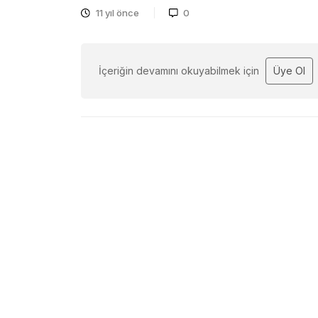
11 yıl önce
0
İçeriğin devamını okuyabilmek için
Üye Ol