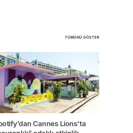
TÜMÜNÜ GÖSTER
potify’dan Cannes Lions’ta