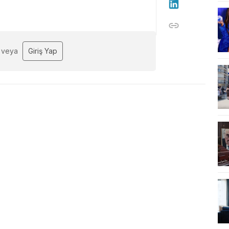
veya
Giriş Yap