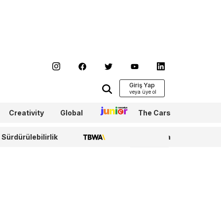
Giriş Yap
Creativity
Global
Junior
The Cars
Sürdürülebilirlik
TBWA
WPP Media