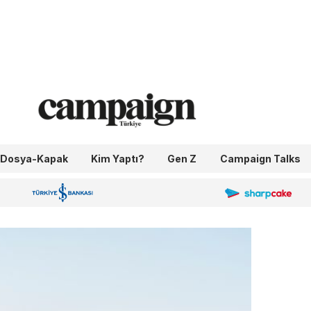
Dosya-Kapak
Kim Yaptı?
Gen Z
Campaign Talks
OneIngage
Sharpcake
İş Bankası 100.Yıl