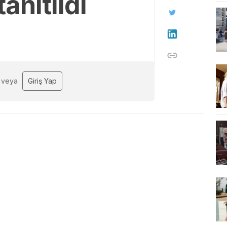
anıtıldı
veya
Giriş Yap