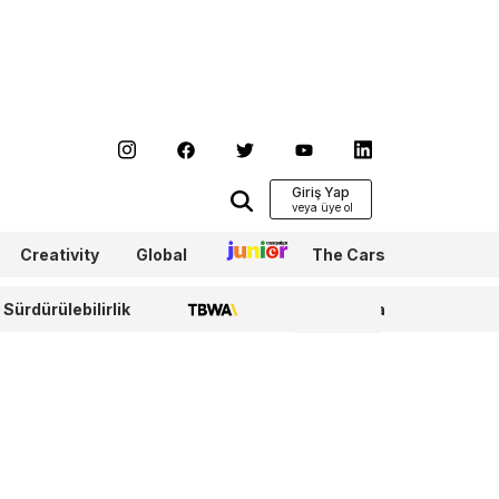
Giriş Yap
Creativity
Global
Junior
The Cars
Sürdürülebilirlik
TBWA
WPP Media