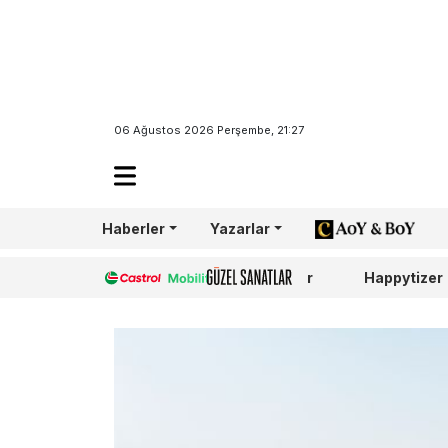
06 Ağustos 2026 Perşembe, 21:27
Haberler
Yazarlar
AoY/BoY
Castrol
Güzel Sanatlar
Happytizer