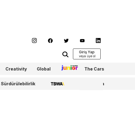
Giriş Yap
Creativity
Global
Junior
The Cars
Sürdürülebilirlik
TBWA
WPP Media