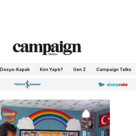
Dosya-Kapak
Kim Yaptı?
Gen Z
Campaign Talks
OneIngage
Sharpcake
İş Bankası 100.Yıl