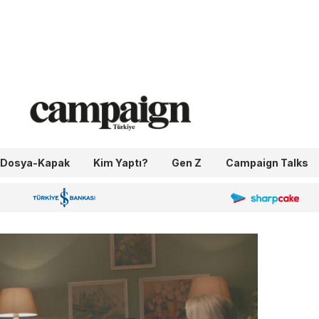
Dosya-Kapak
Kim Yaptı?
Gen Z
Campaign Talks
OneIngage
Sharpcake
İş Bankası 100.Yıl