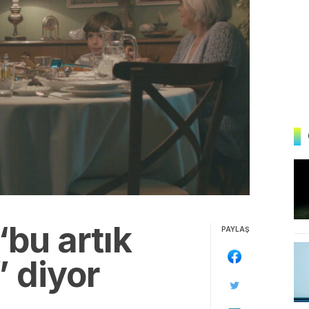
“bu artık
PAYLAŞ
” diyor