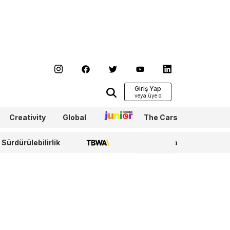
Giriş Yap
Creativity
Global
Junior
The Cars
Sürdürülebilirlik
TBWA
WPP Media