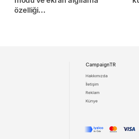
modu ve ekran algılama
k
özelliği…
CampaignTR
Hakkımızda
İletişim
Reklam
Künye