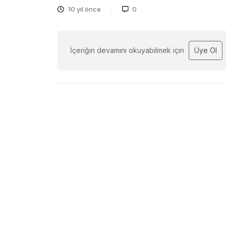
10 yıl önce
0
İçeriğin devamını okuyabilmek için
Üye Ol