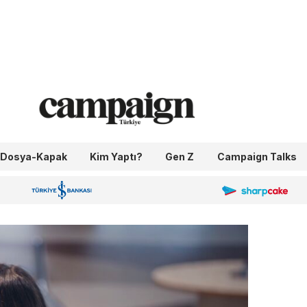
Dosya-Kapak
Kim Yaptı?
Gen Z
Campaign Talks
OneIngage
Sharpcake
İş Bankası 100.Yıl