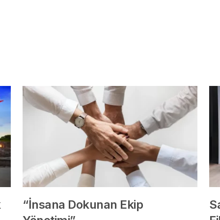
k
“İnsana Dokunan Ekip
S