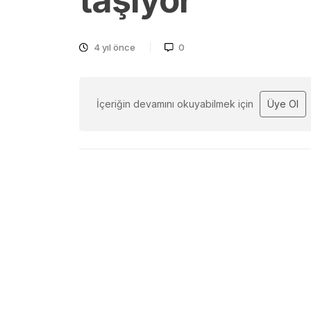
taşıyor
4 yıl önce
0
İçeriğin devamını okuyabilmek için
Üye Ol