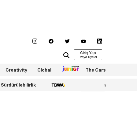
Giriş Yap
Creativity
Global
Junior
The Cars
Sürdürülebilirlik
TBWA
WPP Media