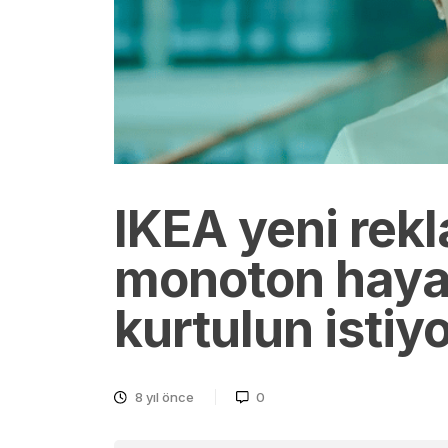
IKEA yeni rekl
monoton haya
kurtulun istiy
8 yıl önce
0