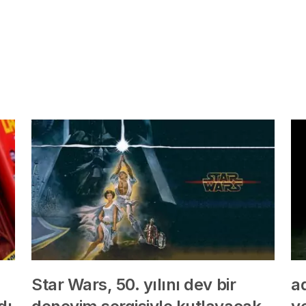
Star Wars, 50. yılını dev bir
ad