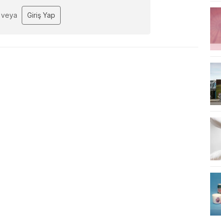
veya
Giriş Yap