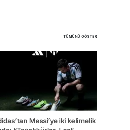
TÜMÜNÜ GÖSTER
idas’tan Messi’ye iki kelimelik