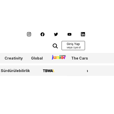
Giriş Yap
Creativity
Global
Junior
The Cars
Sürdürülebilirlik
TBWA
WPP Media