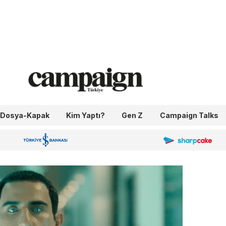
Dosya-Kapak
Kim Yaptı?
Gen Z
Campaign Talks
OneIngage
Sharpcake
İş Bankası 100.Yıl