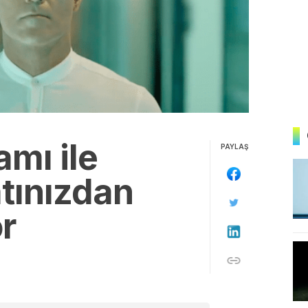
amı ile
PAYLAŞ
tınızdan
or