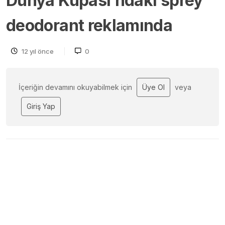
Dünya Kupası’ndaki sprey
deodorant reklamında
12 yıl önce
0
İçeriğin devamını okuyabilmek için
Üye Ol
veya
Giriş Yap