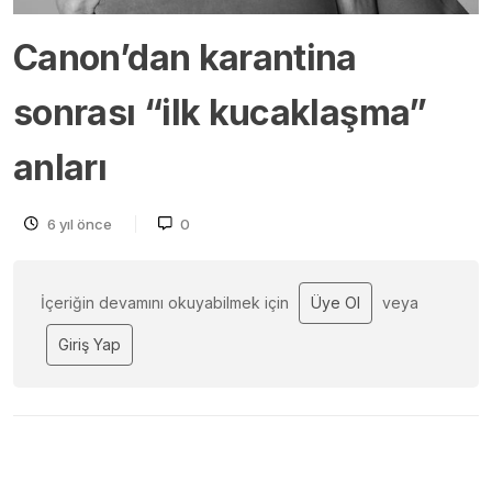
Canon’dan karantina
sonrası “ilk kucaklaşma”
anları
6 yıl önce
0
İçeriğin devamını okuyabilmek için
Üye Ol
veya
Giriş Yap