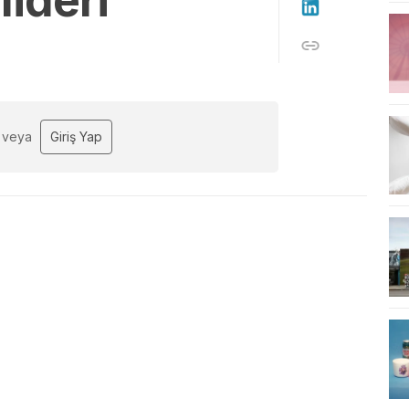
lideri”
veya
Giriş Yap