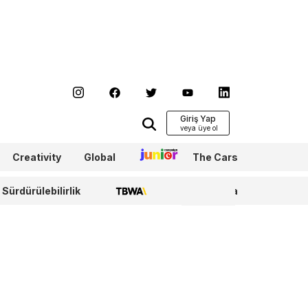
Giriş Yap
Creativity
Global
Junior
The Cars
Sürdürülebilirlik
TBWA
WPP Media