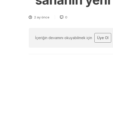
“sahanın yeni 
2 ay önce
0
İçeriğin devamını okuyabilmek için
Üye Ol