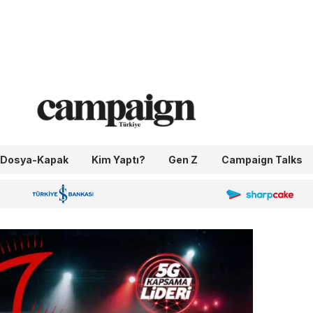
Dosya-Kapak
Kim Yaptı?
Gen Z
Campaign Talks
OneIngage
Sharpcake
İş Bankası 100.Yıl