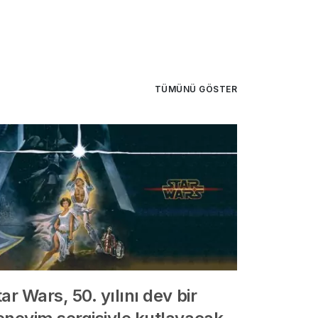
TÜMÜNÜ GÖSTER
ar Wars, 50. yılını dev bir