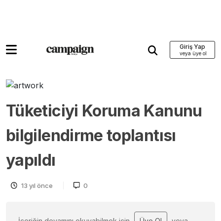
Giriş Yap
Tüketiciyi Koruma Kanunu
bilgilendirme toplantısı
yapıldı
13 yıl önce
0
İçeriğin devamını okuyabilmek için
Üye Ol
veya