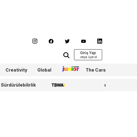
Giriş Yap
Creativity
Global
Junior
The Cars
Sürdürülebilirlik
TBWA
WPP Media