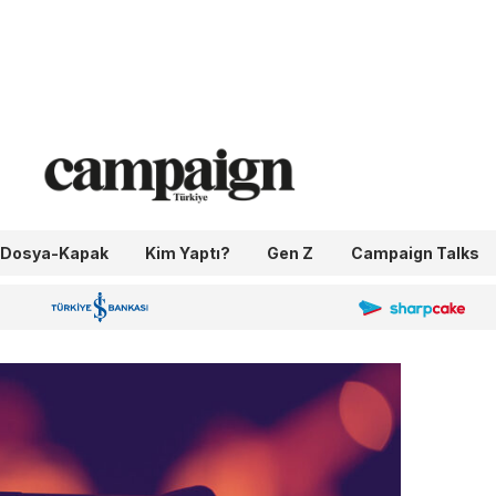
Dosya-Kapak
Kim Yaptı?
Gen Z
Campaign Talks
OneIngage
Sharpcake
İş Bankası 100.Yıl