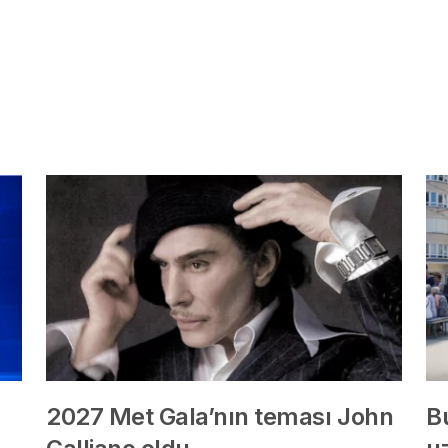
2027 Met Gala’nın teması John
B