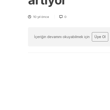
artıyor
10 yıl önce
0
İçeriğin devamını okuyabilmek için
Üye Ol