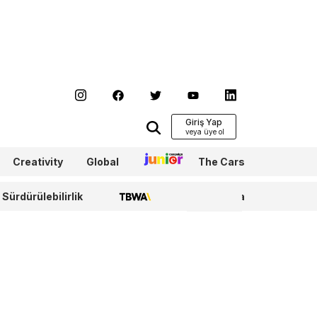
Giriş Yap
Creativity
Global
Junior
The Cars
Sürdürülebilirlik
TBWA
WPP Media