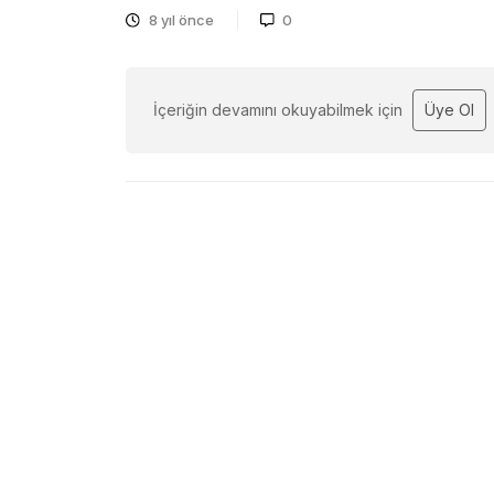
8 yıl önce
0
İçeriğin devamını okuyabilmek için
Üye Ol