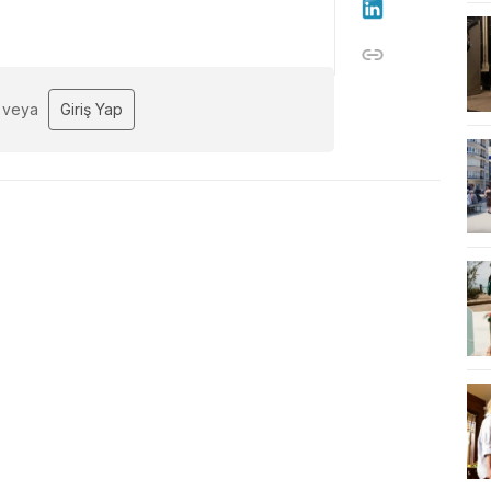
veya
Giriş Yap