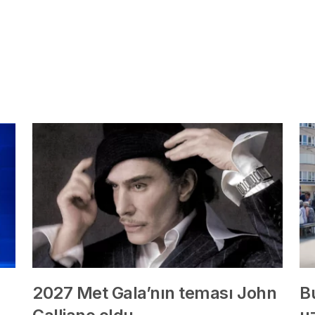
2027 Met Gala’nın teması John
B