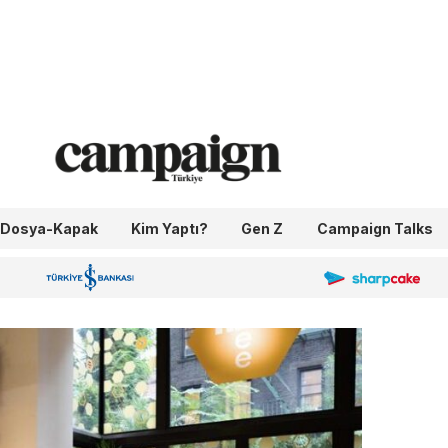
Dosya-Kapak
Kim Yaptı?
Gen Z
Campaign Talks
OneIngage
Sharpcake
İş Bankası 100.Yıl