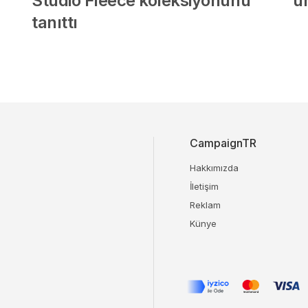
Studio Fleece koleksiyonunu
ür
tanıttı
CampaignTR
Hakkımızda
İletişim
Reklam
Künye