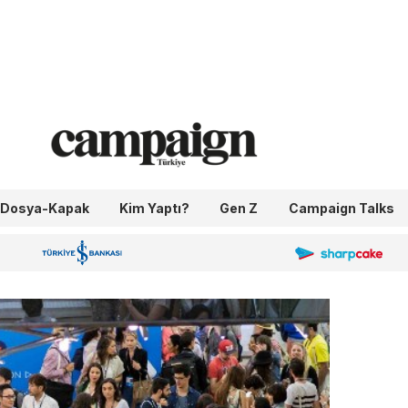
Dosya-Kapak
Kim Yaptı?
Gen Z
Campaign Talks
OneIngage
Sharpcake
İş Bankası 100.Yıl