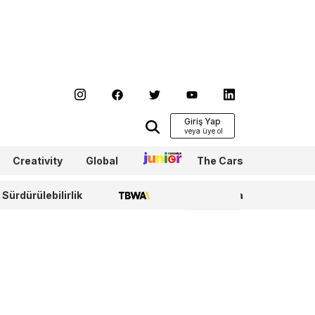
Giriş Yap
Creativity
Global
Junior
The Cars
Sürdürülebilirlik
TBWA
WPP Media