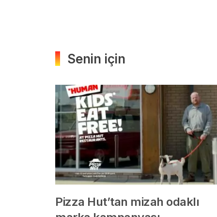
Senin için
Pizza Hut’tan mizah odaklı