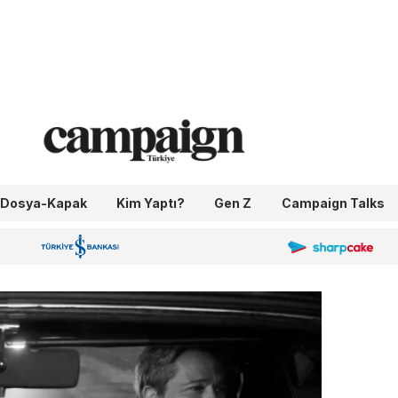
Dosya-Kapak
Kim Yaptı?
Gen Z
Campaign Talks
OneIngage
Sharpcake
İş Bankası 100.Yıl