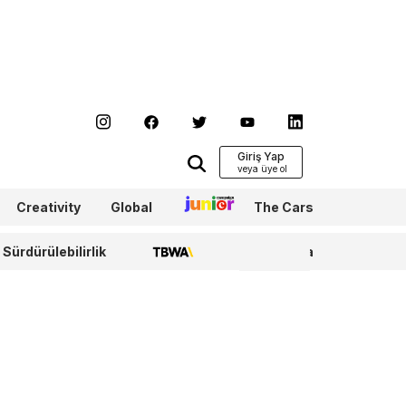
Giriş Yap
Creativity
Global
Junior
The Cars
Sürdürülebilirlik
TBWA
WPP Media