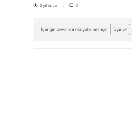
2 yıl önce
0
İçeriğin devamını okuyabilmek için
Üye Ol