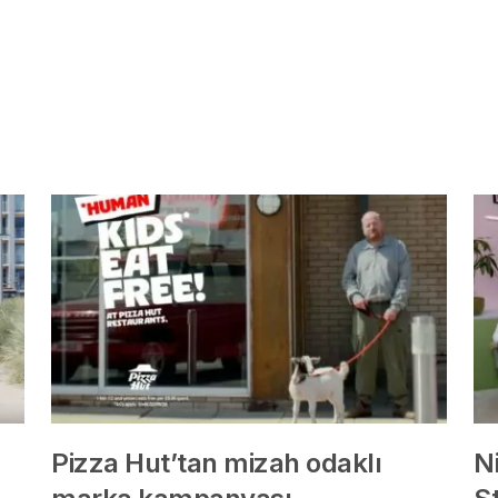
Pizza Hut’tan mizah odaklı
Ni