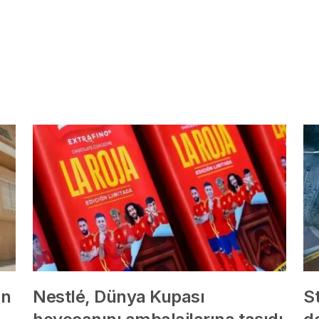
en
Nestlé, Dünya Kupası
St