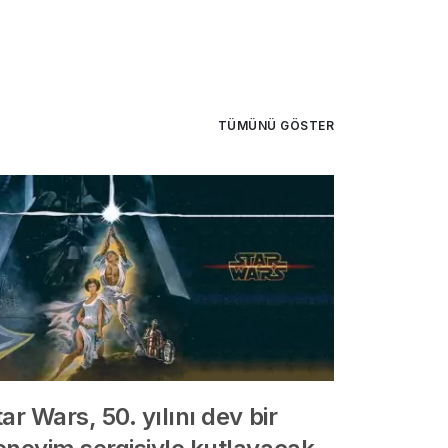
TÜMÜNÜ GÖSTER
ar Wars, 50. yılını dev bir