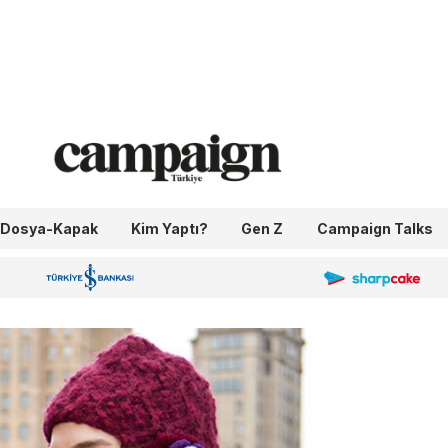
Dosya-Kapak
Kim Yaptı?
Gen Z
Campaign Talks
OneIngage
Sharpcake
İş Bankası 100.Yıl