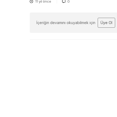
11 yıl önce
0
İçeriğin devamını okuyabilmek için
Üye Ol