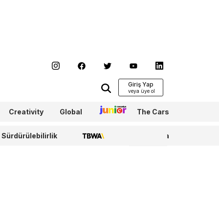
Giriş Yap
Creativity
Global
Junior
The Cars
Sürdürülebilirlik
TBWA
WPP Media