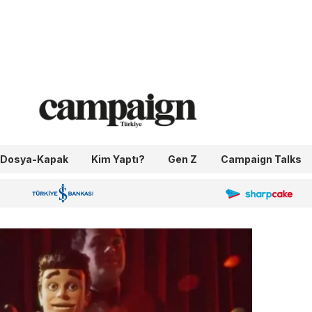
Dosya-Kapak
Kim Yaptı?
Gen Z
Campaign Talks
OneIngage
Sharpcake
İş Bankası 100.Yıl