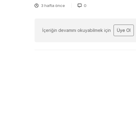
3 hafta önce
0
İçeriğin devamını okuyabilmek için
Üye Ol