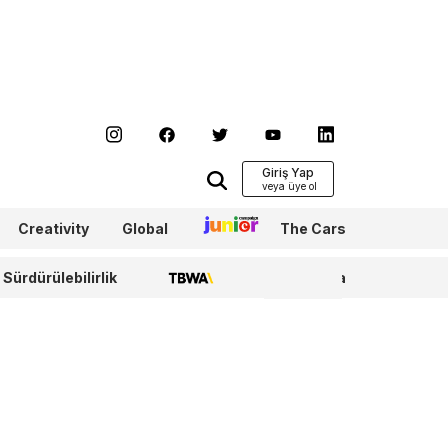
Giriş Yap
Creativity
Global
Junior
The Cars
Sürdürülebilirlik
TBWA
WPP Media