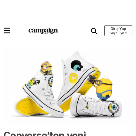
Giriş Yap
Converse’ten yeni