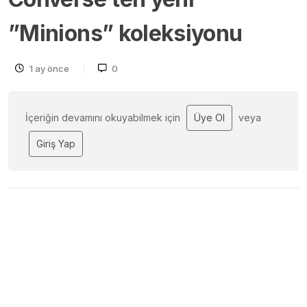
”Minions” koleksiyonu
1 ay önce
0
İçeriğin devamını okuyabilmek için
Üye Ol
veya
Giriş Yap