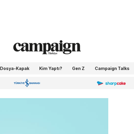
Dosya-Kapak
Kim Yaptı?
Gen Z
Campaign Talks
OneIngage
Sharpcake
İş Bankası 100.Yıl