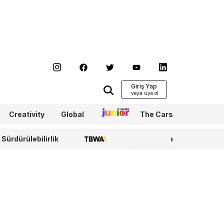
Giriş Yap
Creativity
Global
Junior
The Cars
Sürdürülebilirlik
TBWA
WPP Media