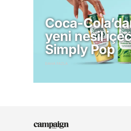
Coca-Cola’da
yeni nesil içe
Simply Pop
DAHA FAZLA