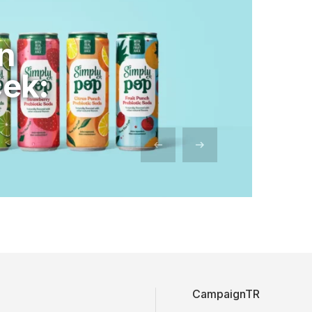
n
cek:
CampaignTR