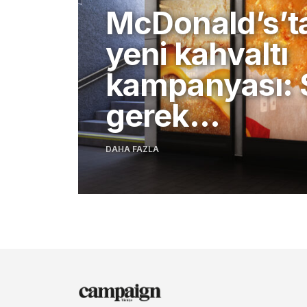
McDonald’s’t
yeni kahvaltı
kampanyası: 
gerek…
DAHA FAZLA