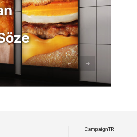
an
Söze
CampaignTR