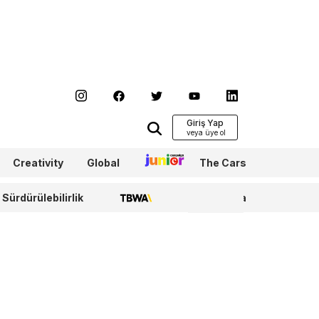
Giriş Yap
Creativity
Global
Junior
The Cars
Sürdürülebilirlik
TBWA
WPP Media