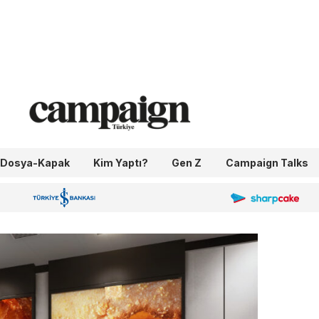
Dosya-Kapak
Kim Yaptı?
Gen Z
Campaign Talks
OneIngage
Sharpcake
İş Bankası 100.Yıl