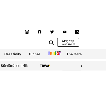
Giriş Yap
Creativity
Global
Junior
The Cars
Sürdürülebilirlik
TBWA
WPP Media