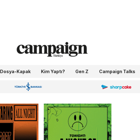
Dosya-Kapak
Kim Yaptı?
Gen Z
Campaign Talks
OneIngage
Sharpcake
İş Bankası 100.Yıl