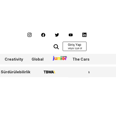
Giriş Yap
Creativity
Global
Junior
The Cars
Sürdürülebilirlik
TBWA
WPP Media