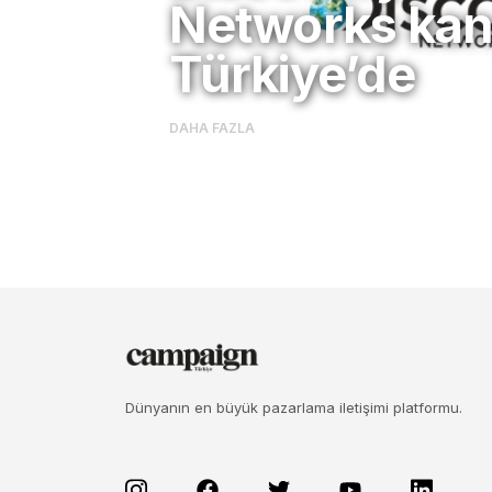
Networks kana
Türkiye’de
DAHA FAZLA
Dünyanın en büyük pazarlama iletişimi platformu.