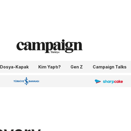
Dosya-Kapak
Kim Yaptı?
Gen Z
Campaign Talks
OneIngage
Sharpcake
İş Bankası 100.Yıl