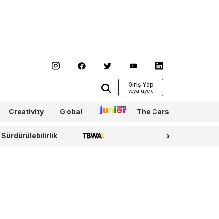
Giriş Yap
Creativity
Global
Junior
The Cars
Sürdürülebilirlik
TBWA
WPP Media