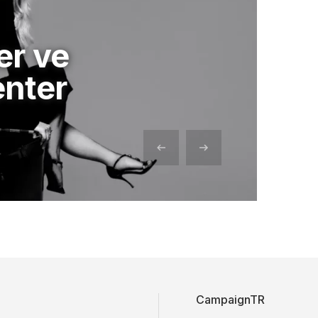
er ve
enter
CampaignTR