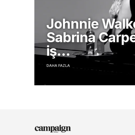
Johnnie Walk
Sabrina Carp
iş…
DAHA FAZLA