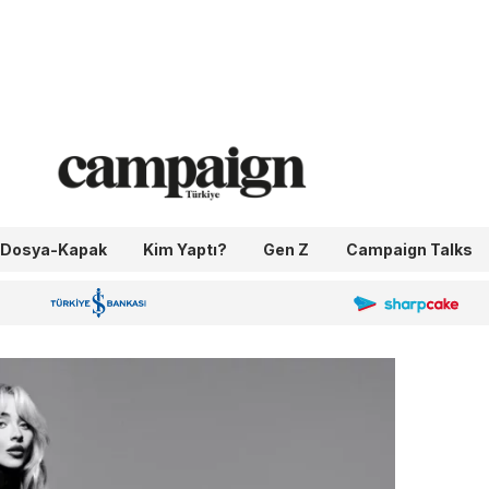
Dosya-Kapak
Kim Yaptı?
Gen Z
Campaign Talks
OneIngage
Sharpcake
İş Bankası 100.Yıl