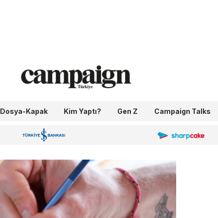
Dosya-Kapak
Kim Yaptı?
Gen Z
Campaign Talks
OneIngage
Sharpcake
İş Bankası 100.Yıl