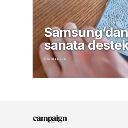
Samsung’da
sanata deste
DAHA FAZLA