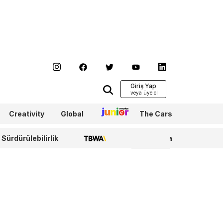
Giriş Yap
Creativity
Global
Junior
The Cars
Sürdürülebilirlik
TBWA
WPP Media