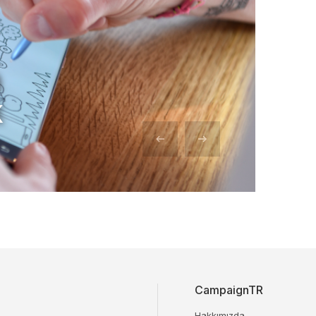
n
k
CampaignTR
Hakkımızda