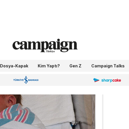
Dosya-Kapak
Kim Yaptı?
Gen Z
Campaign Talks
OneIngage
Sharpcake
İş Bankası 100.Yıl