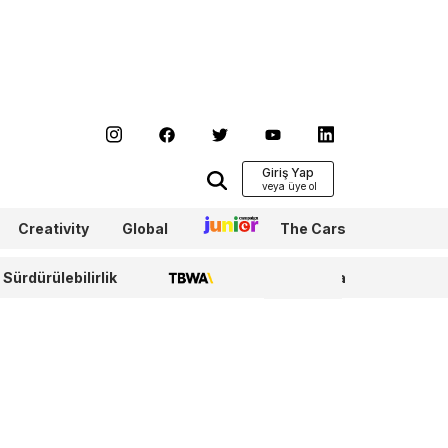
Giriş Yap
Creativity
Global
Junior
The Cars
Sürdürülebilirlik
TBWA
WPP Media