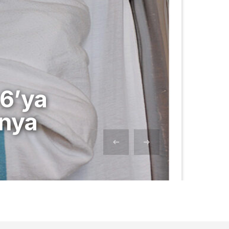
 6’ya
anya