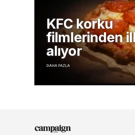
KFC korku
filmlerinden 
alıyor
DAHA FAZLA