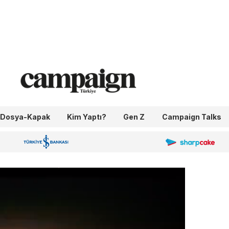
Dosya-Kapak
Kim Yaptı?
Gen Z
Campaign Talks
OneIngage
Sharpcake
İş Bankası 100.Yıl