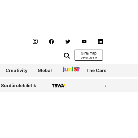
Giriş Yap
Creativity
Global
Junior
The Cars
Sürdürülebilirlik
TBWA
WPP Media