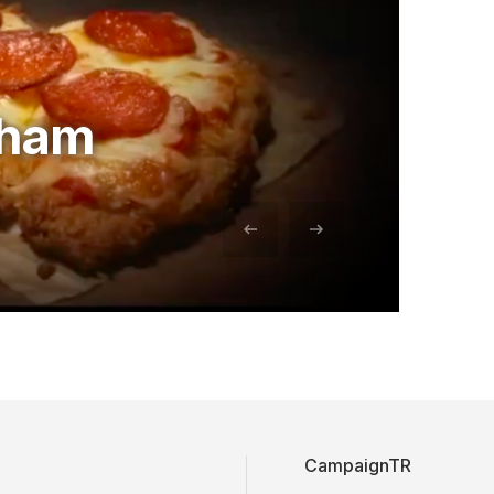
ilham
CampaignTR