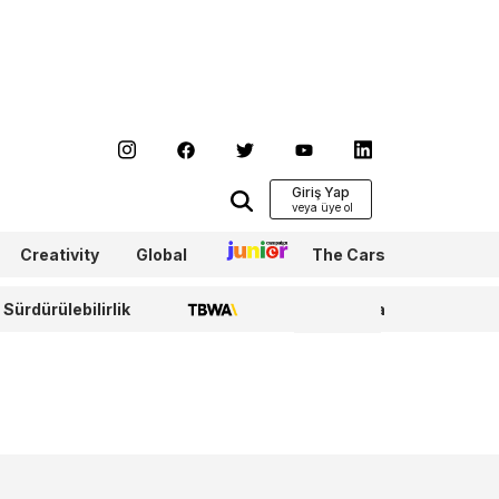
Giriş Yap
Creativity
Global
Junior
The Cars
Sürdürülebilirlik
TBWA
WPP Media