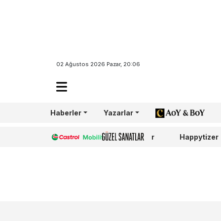
Sosyal medy
02 Ağustos 2026 Pazar, 20:06
en çok konuş
vizyondaki…
Haberler
Yazarlar
AoY/BoY
DAHA FAZLA
Castrol
Güzel Sanatlar
Happytizer