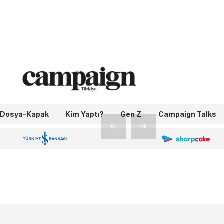
ada
ulan
Dosya-Kapak
Kim Yaptı?
Gen Z
Campaign Talks
OneIngage
Sharpcake
İş Bankası 100.Yıl