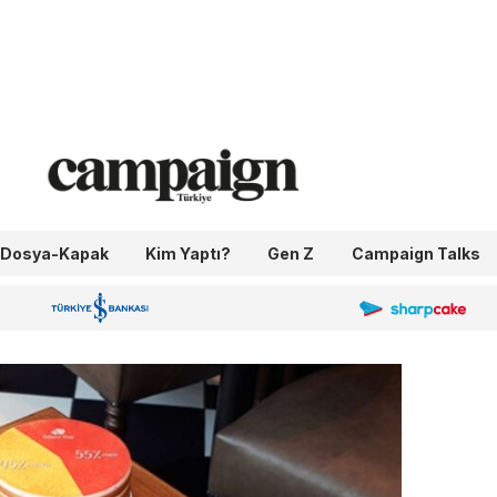
Dosya-Kapak
Kim Yaptı?
Gen Z
Campaign Talks
OneIngage
Sharpcake
İş Bankası 100.Yıl