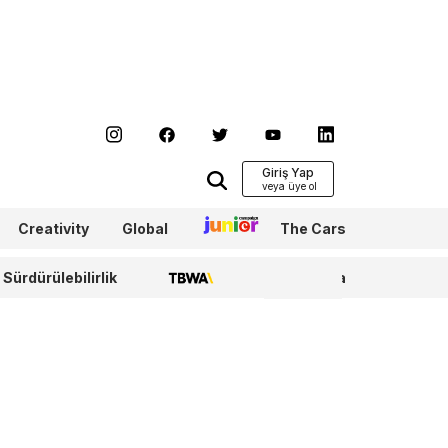
Giriş Yap
Creativity
Global
Junior
The Cars
Sürdürülebilirlik
TBWA
WPP Media