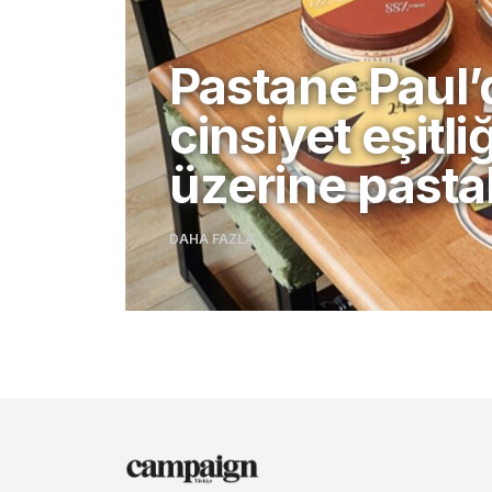
Pastane Paul
cinsiyet eşitliğ
üzerine pasta
DAHA FAZLA