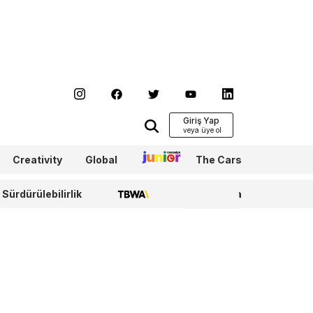
Giriş Yap
Creativity
Global
Junior
The Cars
Sürdürülebilirlik
TBWA
WPP Media