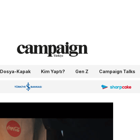
Dosya-Kapak
Kim Yaptı?
Gen Z
Campaign Talks
OneIngage
Sharpcake
İş Bankası 100.Yıl