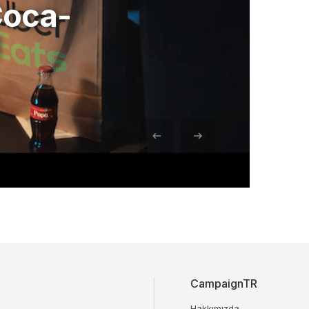
Coca-
l
CampaignTR
Hakkımızda