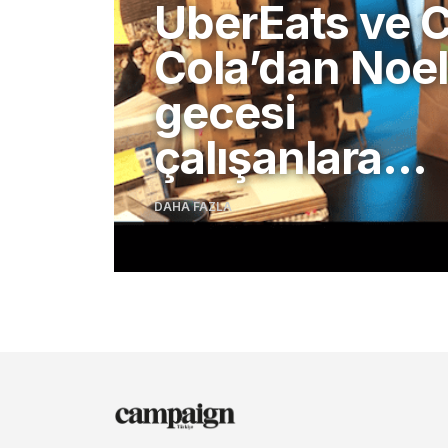
UberEats ve 
Cola’dan Noe
gecesi
çalışanlara…
DAHA FAZLA