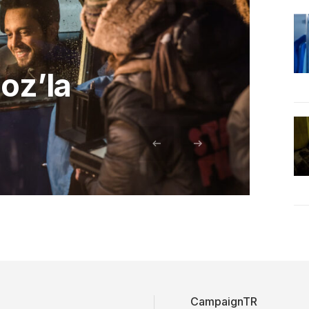
oz’la
CampaignTR