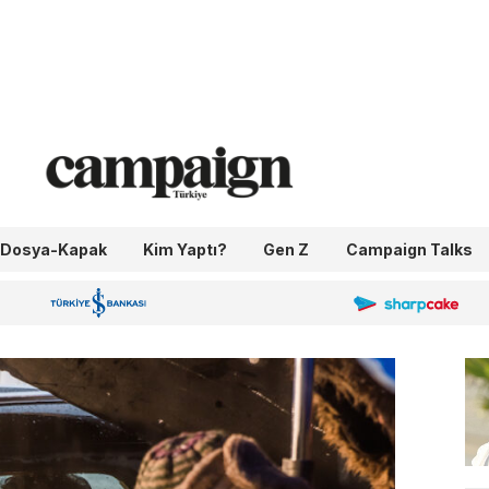
Dosya-Kapak
Kim Yaptı?
Gen Z
Campaign Talks
OneIngage
Sharpcake
İş Bankası 100.Yıl