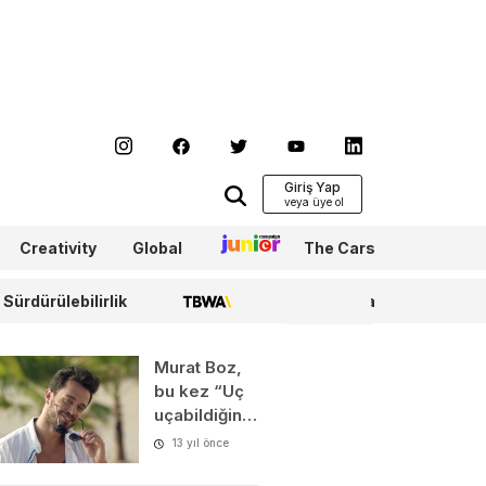
Giriş Yap
Creativity
Global
Junior
The Cars
Sürdürülebilirlik
TBWA
WPP Media
Murat Boz,
bu kez “Uç
uçabildiğin…
13 yıl önce