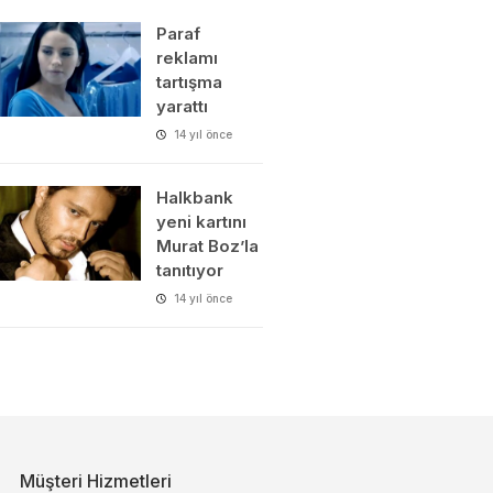
Paraf
reklamı
tartışma
yarattı
14 yıl önce
Halkbank
yeni kartını
Murat Boz’la
tanıtıyor
14 yıl önce
Müşteri Hizmetleri