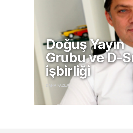
Doğuş Yayın
Grubu ve D-S
işbirliği
DAHA FAZLA