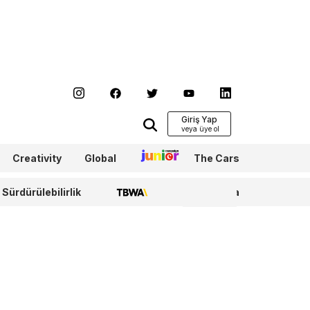
Giriş Yap
Creativity
Global
Junior
The Cars
Sürdürülebilirlik
TBWA
WPP Media