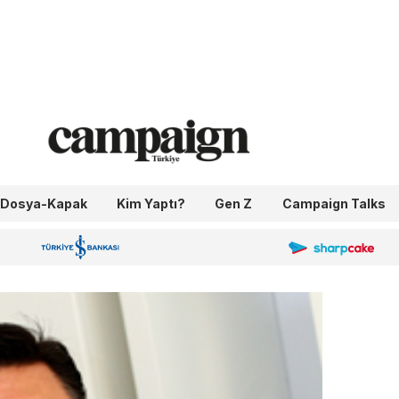
Dosya-Kapak
Kim Yaptı?
Gen Z
Campaign Talks
OneIngage
Sharpcake
İş Bankası 100.Yıl