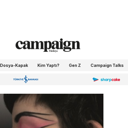
Dosya-Kapak
Kim Yaptı?
Gen Z
Campaign Talks
OneIngage
Sharpcake
İş Bankası 100.Yıl