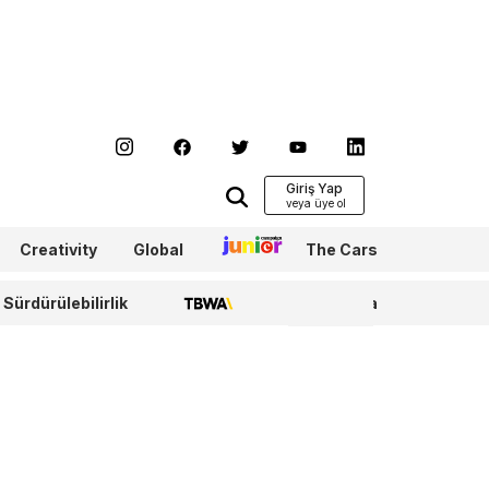
Giriş Yap
Creativity
Global
Junior
The Cars
Sürdürülebilirlik
TBWA
WPP Media