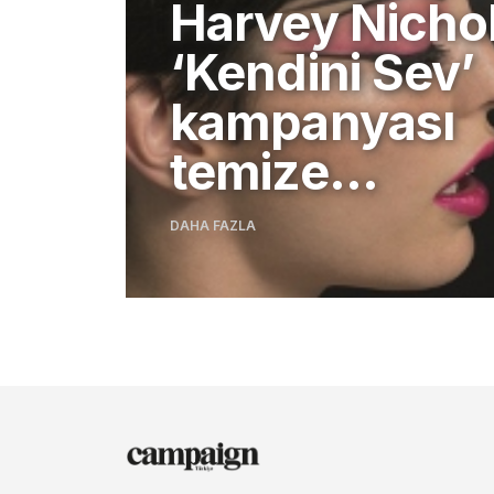
Harvey Nichol
‘Kendini Sev’
kampanyası
temize…
DAHA FAZLA