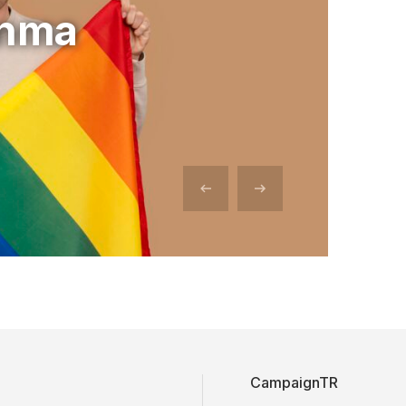
anma
CampaignTR