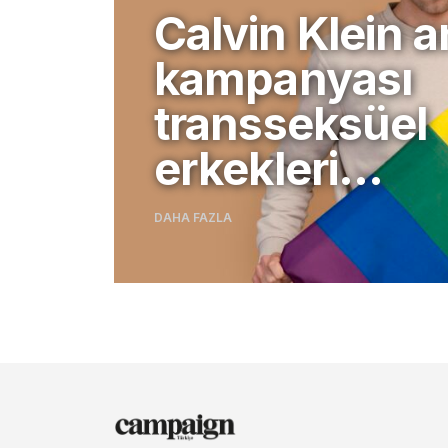
Calvin Klein 
kampanyası
transseksüel
erkekleri…
DAHA FAZLA