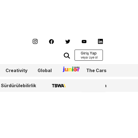
Giriş Yap
Creativity
Global
Junior
The Cars
Sürdürülebilirlik
TBWA
WPP Media