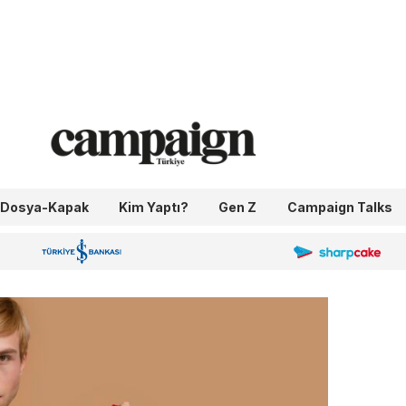
Dosya-Kapak
Kim Yaptı?
Gen Z
Campaign Talks
OneIngage
Sharpcake
İş Bankası 100.Yıl