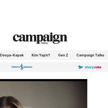
Dosya-Kapak
Kim Yaptı?
Gen Z
Campaign Talks
OneIngage
Sharpcake
İş Bankası 100.Yıl