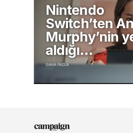
Nintendo
Switch’ten An
Murphy’nin y
aldığı…
DAHA FAZLA