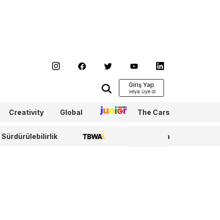
Giriş Yap
Creativity
Global
Junior
The Cars
Sürdürülebilirlik
TBWA
WPP Media