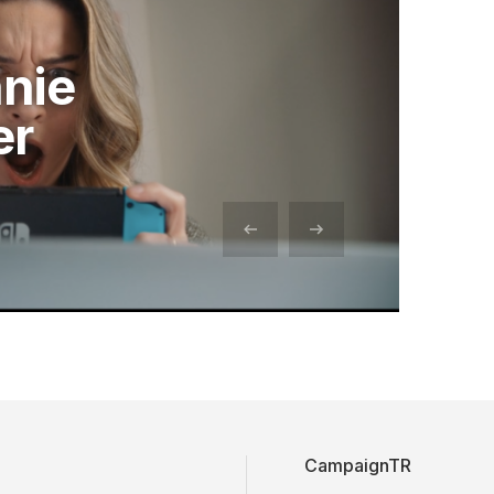
nie
er
CampaignTR