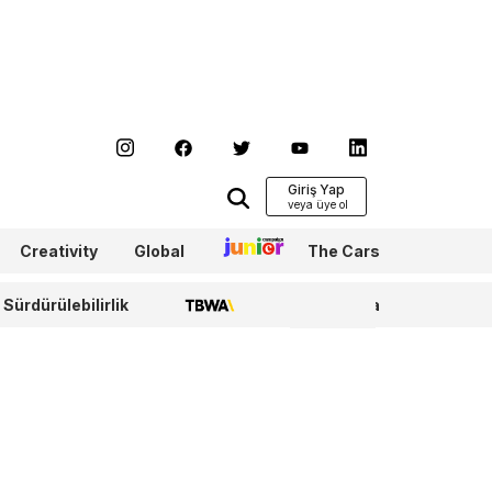
Giriş Yap
Creativity
Global
Junior
The Cars
Sürdürülebilirlik
TBWA
WPP Media