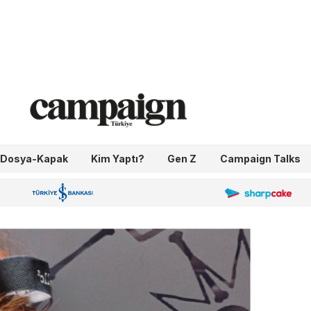
Dosya-Kapak
Kim Yaptı?
Gen Z
Campaign Talks
OneIngage
Sharpcake
İş Bankası 100.Yıl