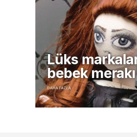
Lüks markala
bebek merakı
DAHA FAZLA