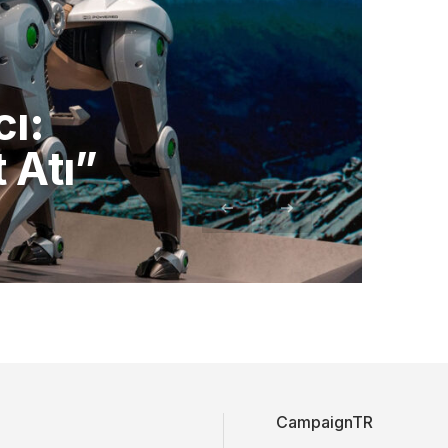
n
cı:
 Atı”
CampaignTR