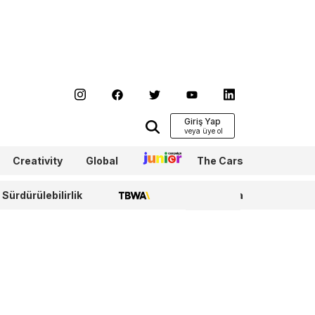
Giriş Yap
Creativity
Global
Junior
The Cars
Sürdürülebilirlik
TBWA
WPP Media