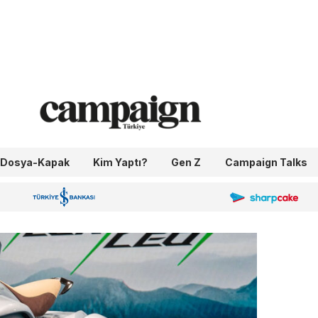
Dosya-Kapak
Kim Yaptı?
Gen Z
Campaign Talks
OneIngage
Sharpcake
İş Bankası 100.Yıl