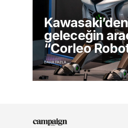
Kawasaki’de
geleceğin ara
“Corleo Robot
DAHA FAZLA