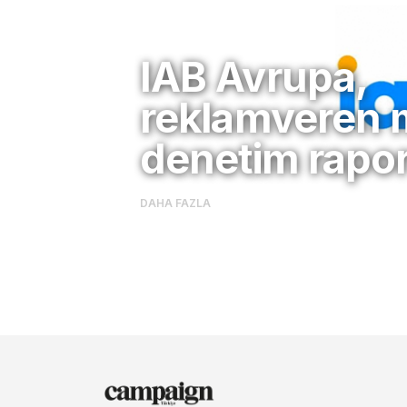
IAB Avrupa,
reklamveren 
denetim rap
DAHA FAZLA