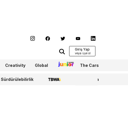
Giriş Yap
Creativity
Global
Junior
The Cars
Sürdürülebilirlik
TBWA
WPP Media