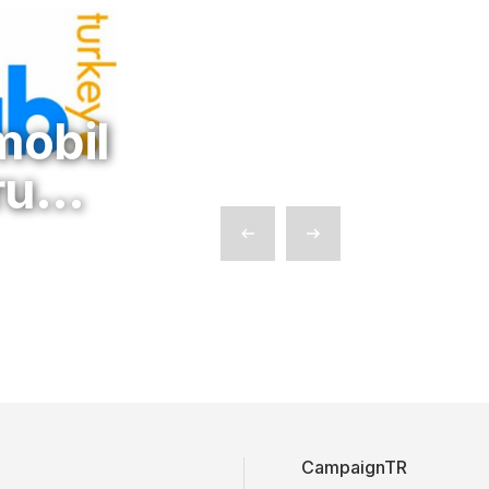
mobil
oru…
CampaignTR