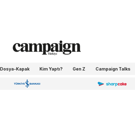
Dosya-Kapak
Kim Yaptı?
Gen Z
Campaign Talks
OneIngage
Sharpcake
İş Bankası 100.Yıl