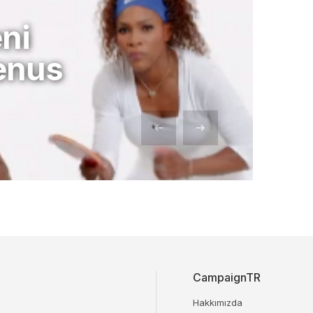
ni
enus
CampaignTR
Hakkımızda