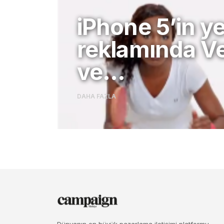
iPhone 5’in ye
reklamında V
ve…
DAHA FAZLA
Dünyanın en büyük pazarlama iletişimi platformu.