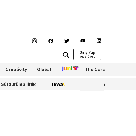
Giriş Yap
Creativity
Global
Junior
The Cars
Sürdürülebilirlik
TBWA
WPP Media