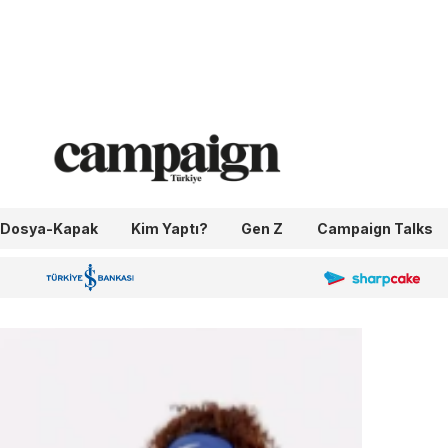
Dosya-Kapak
Kim Yaptı?
Gen Z
Campaign Talks
OneIngage
Sharpcake
İş Bankası 100.Yıl