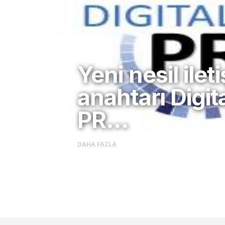
Yeni nesil ilet
anahtarı Digit
PR…
DAHA FAZLA