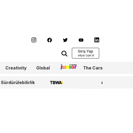
Giriş Yap
Creativity
Global
Junior
The Cars
Sürdürülebilirlik
TBWA
WPP Media