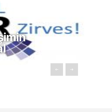
işimin
al