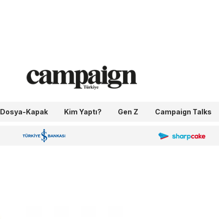
Dosya-Kapak
Kim Yaptı?
Gen Z
Campaign Talks
OneIngage
Sharpcake
İş Bankası 100.Yıl