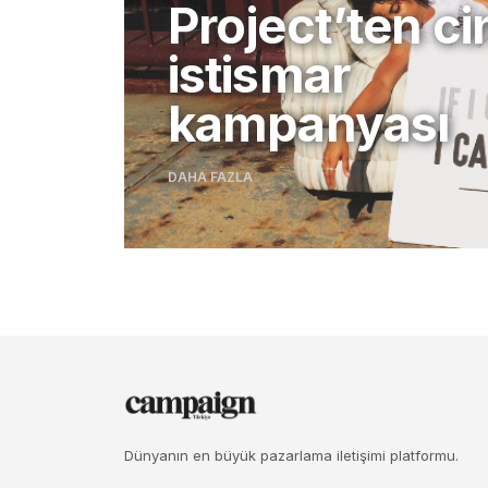
Project’ten ci
istismar
kampanyası
DAHA FAZLA
Dünyanın en büyük pazarlama iletişimi platformu.