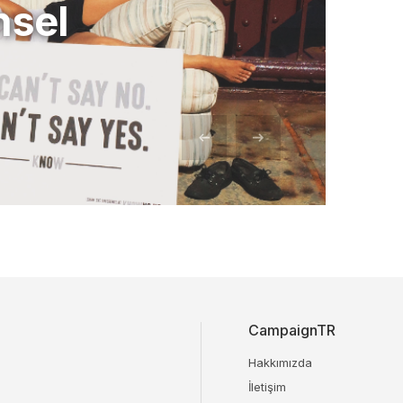
nsel
CampaignTR
Hakkımızda
İletişim