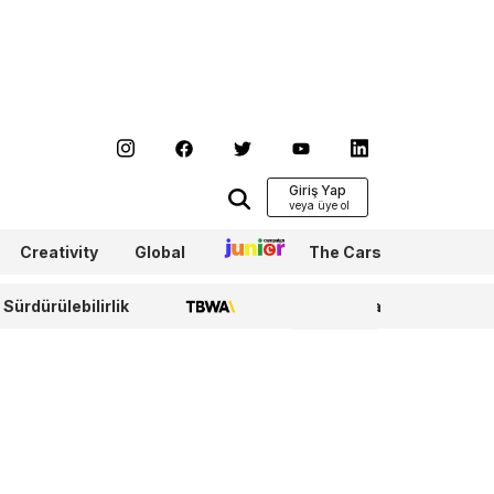
Giriş Yap
Creativity
Global
Junior
The Cars
Sürdürülebilirlik
TBWA
WPP Media