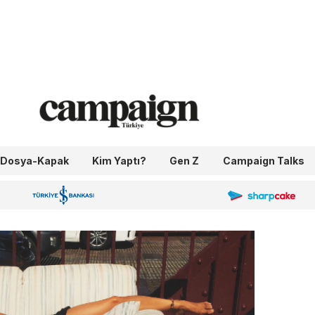
Dosya-Kapak
Kim Yaptı?
Gen Z
Campaign Talks
OneIngage
Sharpcake
İş Bankası 100.Yıl