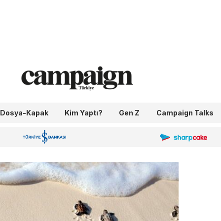
Dosya-Kapak
Kim Yaptı?
Gen Z
Campaign Talks
OneIngage
Sharpcake
İş Bankası 100.Yıl