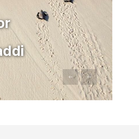
or
addi