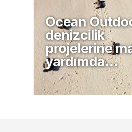
Ocean Outdo
denizcilik
projelerine m
yardımda…
DAHA FAZLA