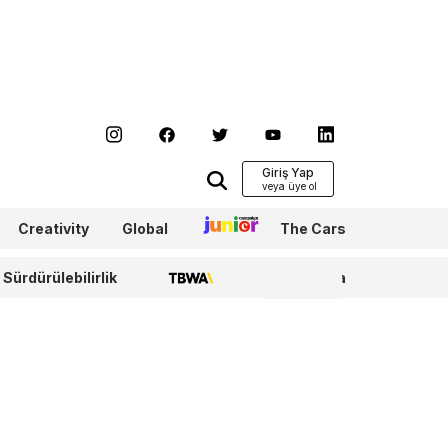
Giriş Yap
Creativity
Global
Junior
The Cars
Sürdürülebilirlik
TBWA
WPP Media