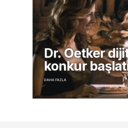
Dr. Oetker diji
konkur başlat
DAHA FAZLA