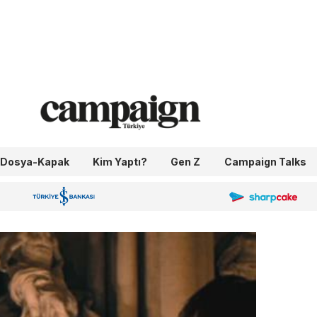
Dosya-Kapak
Kim Yaptı?
Gen Z
Campaign Talks
OneIngage
Sharpcake
İş Bankası 100.Yıl