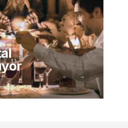
tal
ıyor