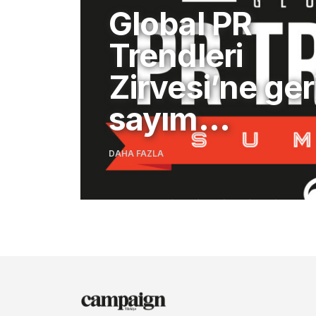
Global PR
Trendleri
Zirvesi’ne ger
sayım…
DAHA FAZLA