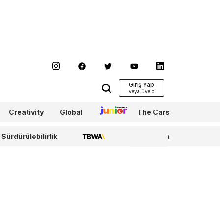
Giriş Yap
Creativity
Global
Junior
The Cars
Sürdürülebilirlik
TBWA
WPP Media