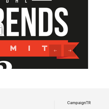
i
CampaignTR