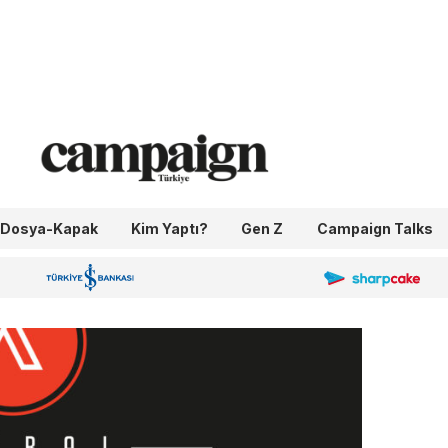
Dosya-Kapak
Kim Yaptı?
Gen Z
Campaign Talks
OneIngage
Sharpcake
İş Bankası 100.Yıl