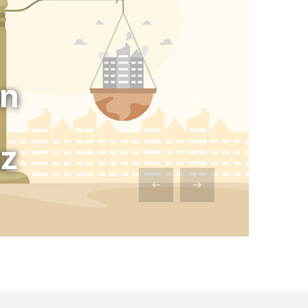
en
uz