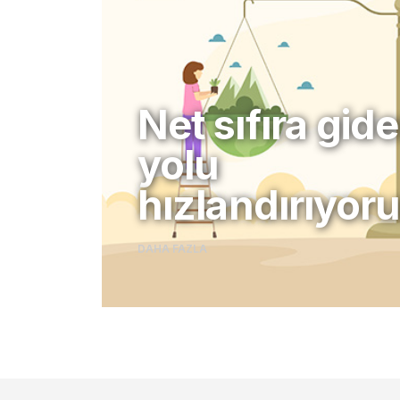
Net sıfıra gid
yolu
hızlandırıyor
DAHA FAZLA