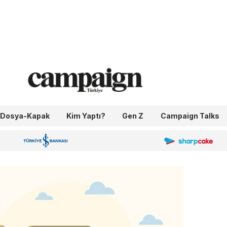
Dosya-Kapak
Kim Yaptı?
Gen Z
Campaign Talks
OneIngage
Sharpcake
İş Bankası 100.Yıl