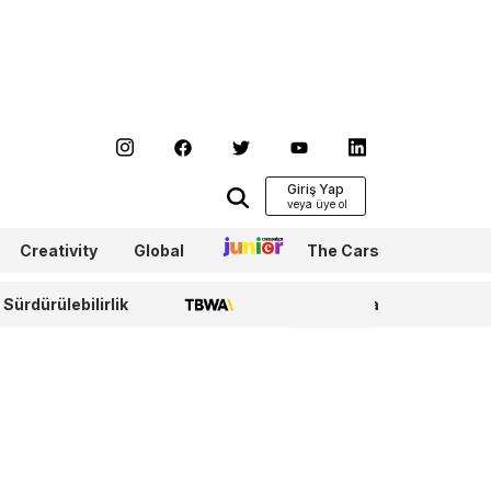
Giriş Yap
Creativity
Global
Junior
The Cars
Sürdürülebilirlik
TBWA
WPP Media