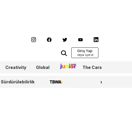
Giriş Yap
Creativity
Global
Junior
The Cars
Sürdürülebilirlik
TBWA
WPP Media