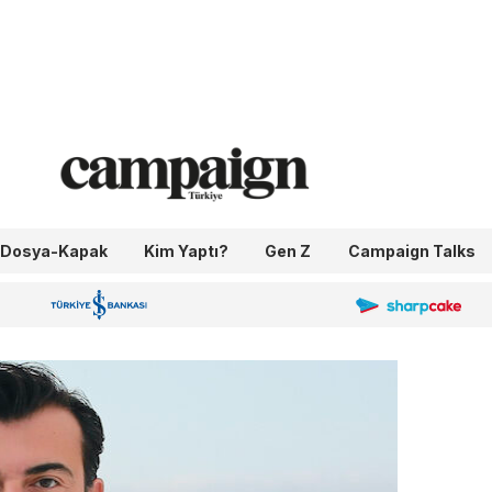
Dosya-Kapak
Kim Yaptı?
Gen Z
Campaign Talks
OneIngage
Sharpcake
İş Bankası 100.Yıl