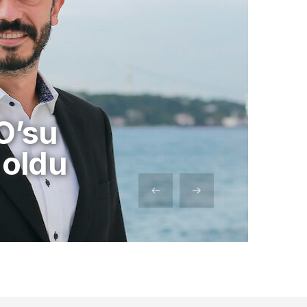
O’su
oldu