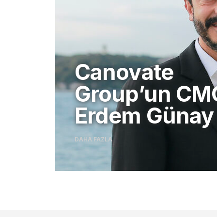
Canovate
Group’un CM
Erdem Günay 
DAHA FAZLA